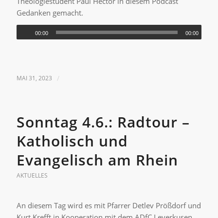
Theologiestudent Paul Hector in diesem Podcast
Gedanken gemacht.
00:00
00:00
MAI 31, 2023
/
Sonntag 4.6.: Radtour –
Katholisch und
Evangelisch am Rhein
AKTUELLES
An diesem Tag wird es mit Pfarrer Detlev Prößdorf und
Kurt Krefft in Kooperation mit dem ADfC Leverkusen