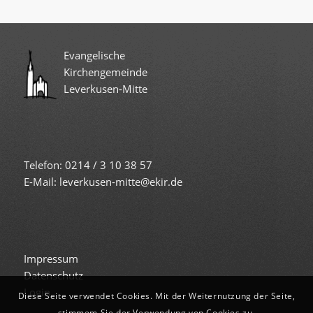
Evangelische
Kirchengemeinde
Leverkusen-Mitte
Telefon: 0214 / 3 10 38 57
E-Mail: leverkusen-mitte@ekir.de
Impressum
Datenschutz
Login
Diese Seite verwendet Cookies. Mit der Weiternutzung der Seite,
stimmem Sie der Verwendung von Cookies zu.