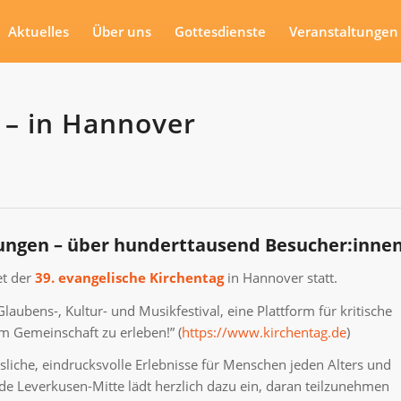
Aktuelles
Über uns
Gottesdienste
Veranstaltungen
 – in Hannover
ltungen – über hunderttausend Besucher:inne
et der
39. evangelische Kirchentag
in Hannover statt.
Glaubens-, Kultur- und Musikfestival, eine Plattform für kritische
um Gemeinschaft zu erleben!” (
https://www.kirchentag.de
)
sliche, eindrucksvolle Erlebnisse für Menschen jeden Alters und
e Leverkusen-Mitte lädt herzlich dazu ein, daran teilzunehmen