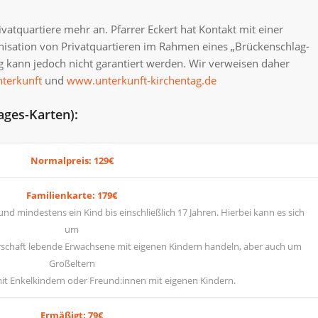
rivatquartiere mehr an. Pfarrer Eckert hat Kontakt mit einer
isation von Privatquartieren im Rahmen eines „Brückenschlag-
g kann jedoch nicht garantiert werden. Wir verweisen daher
terkunft
und
www.unterkunft-kirchentag.de
ages-Karten):
Normalpreis: 129€
Familienkarte: 179€
d mindestens ein Kind bis einschließlich 17 Jahren. Hierbei kann es sich
um
tnerschaft lebende Erwachsene mit eigenen Kindern handeln, aber auch um
Großeltern
it Enkelkindern oder Freund:innen mit eigenen Kindern.
Ermäßigt: 79€