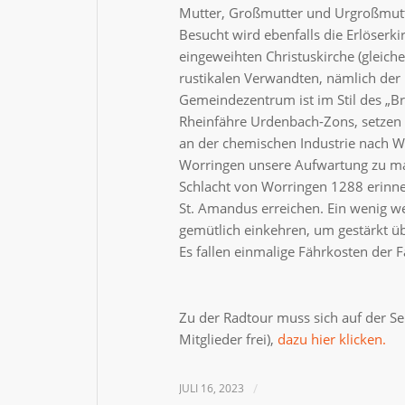
Mutter, Großmutter und Urgroßmutt
Besucht wird ebenfalls die Erlöserk
eingeweihten Christuskirche (gleich
rustikalen Verwandten, nämlich der 
Gemeindezentrum ist im Stil des „Bru
Rheinfähre Urdenbach-Zons, setzen ü
an der chemischen Industrie nach W
Worringen unsere Aufwartung zu ma
Schlacht von Worringen 1288 erinner
St. Amandus erreichen. Ein wenig we
gemütlich einkehren, um gestärkt ü
Es fallen einmalige Fährkosten der 
Zu der Radtour muss sich auf der S
Mitglieder frei),
dazu hier klicken.
JULI 16, 2023
/