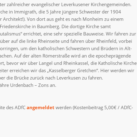
er zahlreicher evangelischer Leverkusener Kirchengemeinden.
irche in Immigrath, die 5 Jahre jüngere Schwester der 1904
er Architekt!). Von dort aus geht es nach Monheim zu einem
Friedenskirche in Baumberg. Die dortige Kirche samt
talismus“ errichtet, eine sehr spezielle Bauweise. Wir fahren zur
ber auf die linke Rheinseite und fahren über Rheinfeld, vorbei
orringen, um den katholischen Schwestern und Brüdern in Alt-
chen. Auf der alten Römerstraße wird an die epocheprägende
t, bevor wir über Langel und Rheinkassel, die Katholische Kirche
iter erreichen wir das „Kasselberger Gretchen“. Hier werden wir
ber die Brücke zurück nach Leverkusen zu fahren.
Fähre Urdenbach – Zons an.
eite des ADfC
angemeldet
werden (Kostenbeitrag 5,00€ / ADfC-