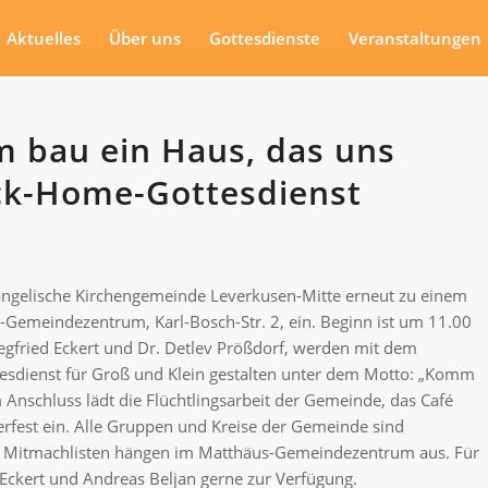
Aktuelles
Über uns
Gottesdienste
Veranstaltungen
m bau ein Haus, das uns
ck-Home-Gottesdienst
angelische Kirchengemeinde Leverkusen-Mitte erneut zu einem
Gemeindezentrum, Karl-Bosch-Str. 2, ein. Beginn ist um 11.00
egfried Eckert und Dr. Detlev Prößdorf, werden mit dem
esdienst für Groß und Klein gestalten unter dem Motto: „Komm
 Anschluss lädt die Flüchtlingsarbeit der Gemeinde, das Café
rfest ein. Alle Gruppen und Kreise der Gemeinde sind
en. Mitmachlisten hängen im Matthäus-Gemeindezentrum aus. Für
 Eckert und Andreas Beljan gerne zur Verfügung.