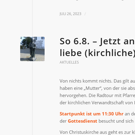
JULI 26, 2023
/
So 6.8. – Jetzt 
liebe (kirchlic
AKTUELLES
Von nichts kommt nichts. Das gilt 
haben eine „Mutter“, von der sie a
hervorgehen. Die Radtour mit Pfarre
der kirchlichen Verwandtschaft von
Startpunkt ist um 11:30 Uhr
an d
der
Gottesdienst
besucht und sich 
Von Christuskirche aus geht es zur k