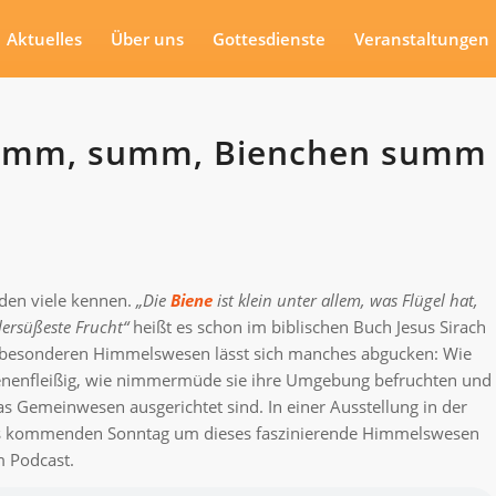
Aktuelles
Über uns
Gottesdienste
Veranstaltungen
umm, summ, Bienchen summ
rden viele kennen.
„Die
Biene
ist klein unter allem, was Flügel hat,
lersüßeste Frucht“
heißt es schon im biblischen Buch Jesus Sirach
en besonderen Himmelswesen lässt sich manches abgucken: Wie
bienenfleißig, wie nimmermüde sie ihre Umgebung befruchten und
das Gemeinwesen ausgerichtet sind. In einer Ausstellung in der
 es kommenden Sonntag um dieses faszinierende Himmelswesen
m Podcast.