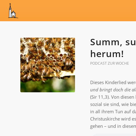
Summ, s
herum!
PODCAST ZUR WOCHE
Dieses Kinderlied we
und bringt doch die al
(Sir 11,3). Von dies
sozial sie sind, wie 
in all ihrem Tun auf 
Christuskirche wird
gehen – und in diese