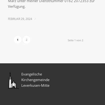
März unter meiner Dienstnummer 0162 2072353 zur
Verfügung.
FEBRUAR 29, 2024
/
1
2
Seite 1 von 2
Evangelische
Kirchengemeinde
Leverkusen-Mitte