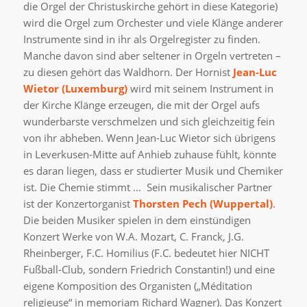
die Orgel der Christuskirche gehört in diese Kategorie)
wird die Orgel zum Orchester und viele Klänge anderer
Instrumente sind in ihr als Orgelregister zu finden.
Manche davon sind aber seltener in Orgeln vertreten –
zu diesen gehört das Waldhorn. Der Hornist
Jean-Luc
Wietor
(Luxemburg)
wird mit seinem Instrument in
der Kirche Klänge erzeugen, die mit der Orgel aufs
wunderbarste verschmelzen und sich gleichzeitig fein
von ihr abheben. Wenn Jean-Luc Wietor sich übrigens
in Leverkusen-Mitte auf Anhieb zuhause fühlt, könnte
es daran liegen, dass er studierter Musik und Chemiker
ist. Die Chemie stimmt … Sein musikalischer Partner
ist der Konzertorganist
Thorsten Pech (Wuppertal)
.
Die beiden Musiker spielen in dem einstündigen
Konzert Werke von W.A. Mozart, C. Franck, J.G.
Rheinberger, F.C. Homilius (F.C. bedeutet hier NICHT
Fußball-Club, sondern Friedrich Constantin!) und eine
eigene Komposition des Organisten („Méditation
religieuse“ in memoriam Richard Wagner). Das Konzert