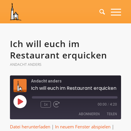
Ich will euch im
Restaurant erquicken
ANDACHT ANDERS
Andacht anders
Ich will euch im Restaurant erquicken
Play
1x
00:00
/
4:20
Episode
ABONNIEREN
TEILEN
Datei herunterladen
|
In neuem Fenster abspielen
|