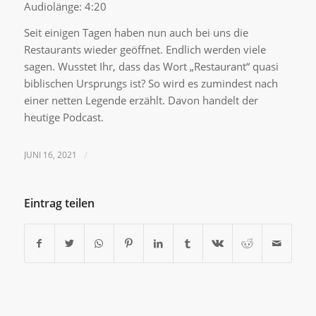
TEILEN
Audiolänge: 4:20
RSS FEED
LINK
Seit einigen Tagen haben nun auch bei uns die
Restaurants wieder geöffnet. Endlich werden viele
sagen. Wusstet Ihr, dass das Wort „Restaurant“ quasi
EMBED
biblischen Ursprungs ist? So wird es zumindest nach
einer netten Legende erzählt. Davon handelt der
heutige Podcast.
JUNI 16, 2021
/
Eintrag teilen