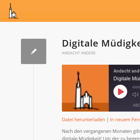
Digitale Müdigke
ANDACHT ANDERS
Andacht and
Digitale Mü
Play
Episode
AB
Datei herunterladen
|
In neuem Fens
TEILEN
Nach den vergangenen Monaten gibt 
RSS FEED
LINK
digitale Müdigkeit! Um der zu begeg