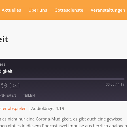
Aktuelles
Über uns
Gottesdienste
Veranstaltungen
it
ers
digkeit
00:00
/
4:19
1x
ONNIEREN
TEILEN
ter abspielen
|
Audiolänge: 4:19
es nicht nur eine Corona-Müdigkeit, es gibt auch eine gewisse
nen gibt es in diesem Podcast zwei Impulse aus herrlich analogen