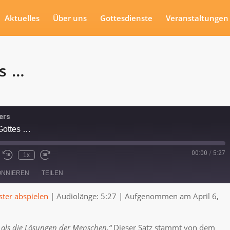
Aktuelles
Über uns
Gottesdienste
Veranstaltungen
es …
ers
Gottes …
00:00
/
5:27
1x
ONNIEREN
TEILEN
ter abspielen
|
Audiolänge: 5:27
|
Aufgenommen am April 6,
r als die Lösungen der Menschen.“
Dieser Satz stammt von dem