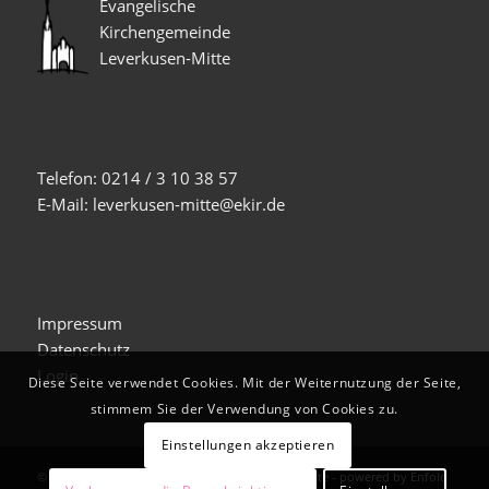
Evangelische
Kirchengemeinde
Leverkusen-Mitte
Telefon: 0214 / 3 10 38 57
E-Mail: leverkusen-mitte@ekir.de
Impressum
Datenschutz
Login
Diese Seite verwendet Cookies. Mit der Weiternutzung der Seite,
stimmem Sie der Verwendung von Cookies zu.
Einstellungen akzeptieren
© Copyright -
Evangelische Kirche Leverkusen-Mitte
-
powered by Enfold