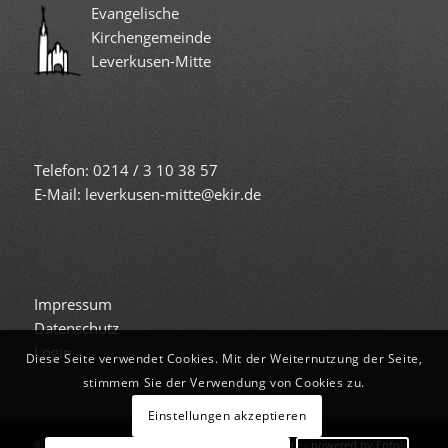
Evangelische
Kirchengemeinde
Leverkusen-Mitte
Telefon: 0214 / 3 10 38 57
E-Mail: leverkusen-mitte@ekir.de
Impressum
Datenschutz
Login
Diese Seite verwendet Cookies. Mit der Weiternutzung der Seite,
stimmem Sie der Verwendung von Cookies zu.
Einstellungen akzeptieren
© Copyright -
Evangelische Kirche Leverkusen-Mitte
-
powered by Enfold