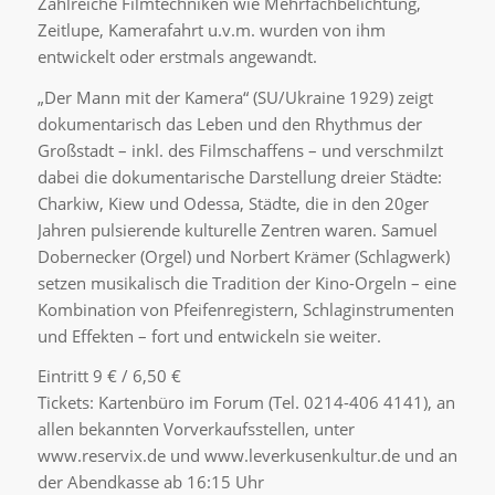
Zahlreiche Filmtechniken wie Mehrfachbelichtung,
Zeitlupe, Kamerafahrt u.v.m. wurden von ihm
entwickelt oder erstmals angewandt.
„Der Mann mit der Kamera“ (SU/Ukraine 1929) zeigt
dokumentarisch das Leben und den Rhythmus der
Großstadt – inkl. des Filmschaffens – und verschmilzt
dabei die dokumentarische Darstellung dreier Städte:
Charkiw, Kiew und Odessa, Städte, die in den 20ger
Jahren pulsierende kulturelle Zentren waren. Samuel
Dobernecker (Orgel) und Norbert Krämer (Schlagwerk)
setzen musikalisch die Tradition der Kino-Orgeln – eine
Kombination von Pfeifenregistern, Schlaginstrumenten
und Effekten – fort und entwickeln sie weiter.
Eintritt 9 € / 6,50 €
Tickets: Kartenbüro im Forum (Tel. 0214-406 4141), an
allen bekannten Vorverkaufsstellen, unter
www.reservix.de und www.leverkusenkultur.de und an
der Abendkasse ab 16:15 Uhr