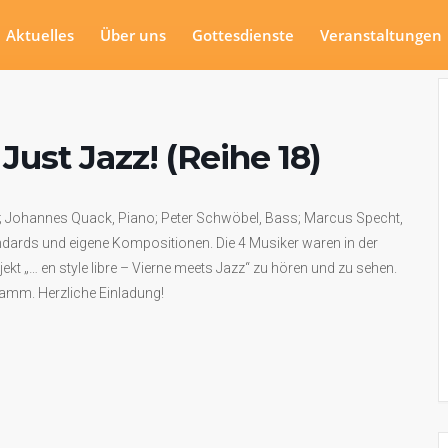
Aktuelles
Über uns
Gottesdienste
Veranstaltungen
ust Jazz! (Reihe 18)
 Johannes Quack, Piano; Peter Schwöbel, Bass; Marcus Specht,
dards und eigene Kompositionen. Die 4 Musiker waren in der
kt „… en style libre – Vierne meets Jazz“ zu hören und zu sehen.
mm. Herzliche Einladung!