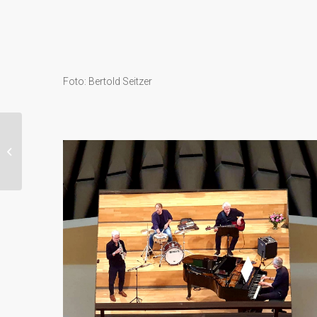
Foto: Bertold Seitzer
Nordische
Impressionen –
Kammerorchester
Leverkusen (17 h + 19
h!)