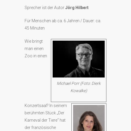
Sprecher ist der Autor
Jörg Hilbert
Für Menschen ab ca. 6 Jahren / Dauer: ca.
45 Minuten
Wie bringt
man einen
Zoo in einen
Michael Porr (Foto: Dierk
Kowalke)
Konzertsaal? In seinem
berühmten Stück „Der
Karneval der Tiere“ hat
der französische