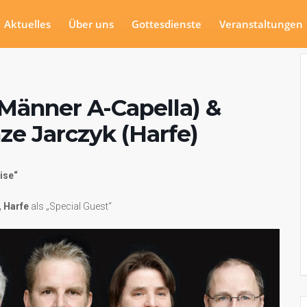
Aktuelles
Über uns
Gottesdienste
Veranstaltungen
(Männer A-Capella) &
ze Jarczyk (Harfe)
ise“
, Harfe
als „Special Guest“