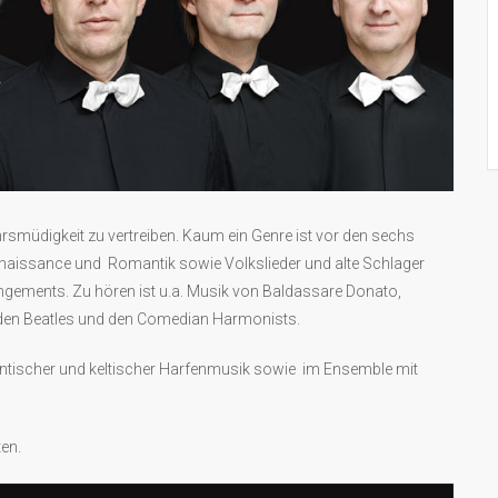
rsmüdigkeit zu vertreiben. Kaum ein Genre ist vor den sechs
enaissance und Romantik sowie Volkslieder und alte Schlager
rrangements. Zu hören ist u.a. Musik von Baldassare Donato,
, den Beatles und den Comedian Harmonists.
tischer und keltischer Harfenmusik sowie im Ensemble mit
ten.