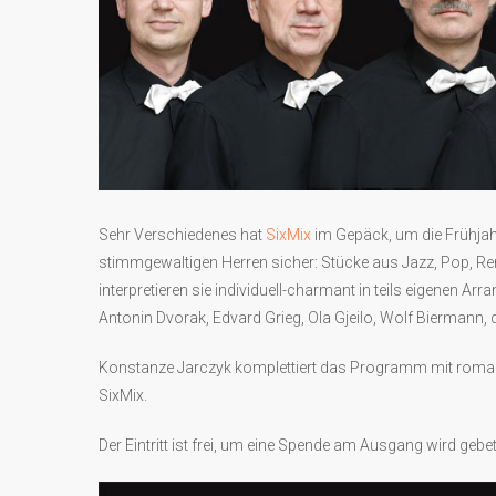
Sehr Verschiedenes hat
SixMix
im Gepäck, um die Frühjah
stimmgewaltigen Herren sicher: Stücke aus Jazz, Pop, R
interpretieren sie individuell-charmant in teils eigenen A
Antonin Dvorak, Edvard Grieg, Ola Gjeilo, Wolf Biermann
Konstanze Jarczyk komplettiert das Programm mit roman
SixMix.
Der Eintritt ist frei, um eine Spende am Ausgang wird gebe