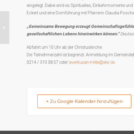
eingelegt. Dabei wird es Spirituelles, Einkehrmomente un
Eckert und eine Domführung mit Pfarrerin Claudia Posch
Woche gegen Einsamkeit:
„Gemeinsame Bewegung erzeugt Gemeinschaftsgefühle un
Kirchenkino
gesellschaftlichen Lebens hineinwirken können.“
Deutsc
Abfahrt um 10 Uhr ab der Christuskirche.
Die Teilnehmerzahl ist begrenzt. Anmeldung im Gemeindeb
0214 / 310 38 57 oder
leverkusen-mitte@ekir.de
+ Zu Google Kalender hinzufügen