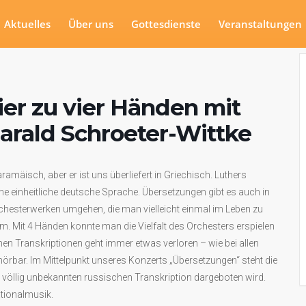
Aktuelles
Über uns
Gottesdienste
Veranstaltungen
er zu vier Händen mit
arald Schroeter-Wittke
amäisch, aber er ist uns überliefert in Griechisch. Luthers
ne einheitliche deutsche Sprache. Übersetzungen gibt es auch in
rchesterwerken umgehen, die man vielleicht einmal im Leben zu
m. Mit 4 Händen konnte man die Vielfalt des Orchesters erspielen
hen Transkriptionen geht immer etwas verloren – wie bei allen
 hörbar. Im Mittelpunkt unseres Konzerts „Übersetzungen“ steht die
r völlig unbekannten russischen Transkription dargeboten wird.
ationalmusik.