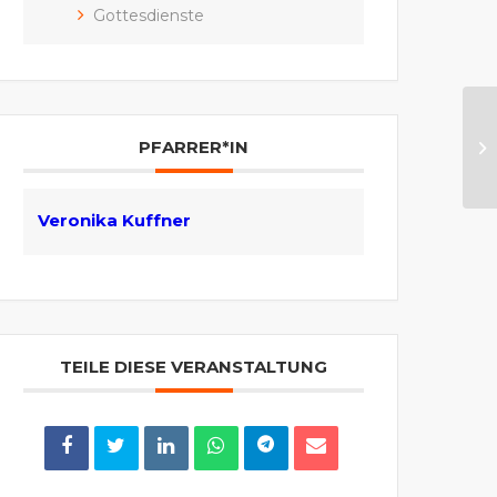
Gottesdienste
Go
Au
PFARRER*IN
Pr
Veronika Kuffner
TEILE DIESE VERANSTALTUNG