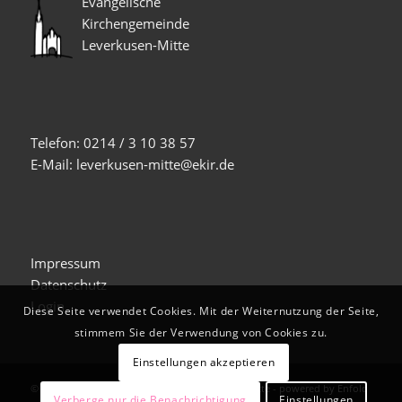
Evangelische
Kirchengemeinde
Leverkusen-Mitte
Telefon: 0214 / 3 10 38 57
E-Mail: leverkusen-mitte@ekir.de
Impressum
Datenschutz
Login
Diese Seite verwendet Cookies. Mit der Weiternutzung der Seite,
stimmem Sie der Verwendung von Cookies zu.
Einstellungen akzeptieren
© Copyright -
Evangelische Kirche Leverkusen-Mitte
-
powered by Enfold
Verberge nur die Benachrichtigung
Einstellungen