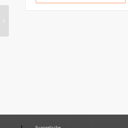
Gottesdienst in der Christuskirche
mit Abendmahl (Pfarrer Dr. Detlev
Pröß...
Evangelische