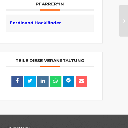
PFARRER*IN
Go
Ferdinand Hackländer
(P
TEILE DIESE VERANSTALTUNG
Impressum