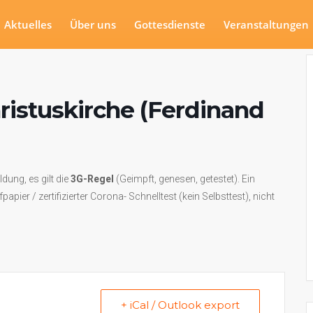
Aktuelles
Über uns
Gottesdienste
Veranstaltungen
hristuskirche (Ferdinand
dung, es gilt die
3G-Regel
(Geimpft, genesen, getestet). Ein
er / zertifizierter Corona- Schnelltest (kein Selbsttest), nicht
+ iCal / Outlook export