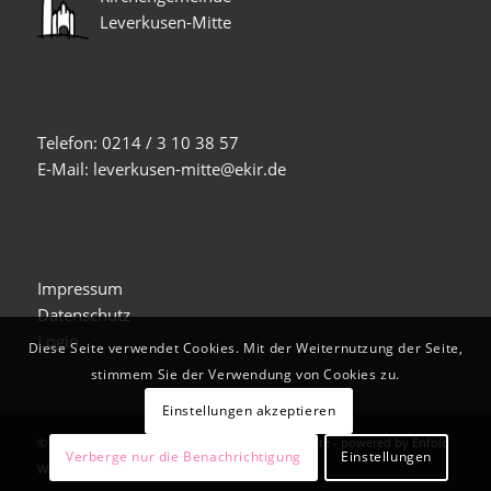
Leverkusen-Mitte
Telefon: 0214 / 3 10 38 57
E-Mail: leverkusen-mitte@ekir.de
Impressum
Datenschutz
Login
Diese Seite verwendet Cookies. Mit der Weiternutzung der Seite,
stimmem Sie der Verwendung von Cookies zu.
Einstellungen akzeptieren
© Copyright -
Evangelische Kirche Leverkusen-Mitte
-
powered by Enfold
Verberge nur die Benachrichtigung
Einstellungen
WordPress Theme