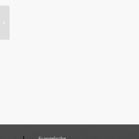
Gottesdienst zu Pfingstsonntag mit
Abendmahl (Dr. Detlev Prößdorf)
Evangelische