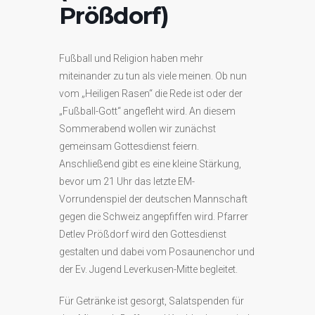
Prößdorf)
Fußball und Religion haben mehr
miteinander zu tun als viele meinen. Ob nun
vom „Heiligen Rasen“ die Rede ist oder der
„Fußball-Gott“ angefleht wird. An diesem
Sommerabend wollen wir zunächst
gemeinsam Gottesdienst feiern.
Anschließend gibt es eine kleine Stärkung,
bevor um 21 Uhr das letzte EM-
Vorrundenspiel der deutschen Mannschaft
gegen die Schweiz angepfiffen wird. Pfarrer
Detlev Prößdorf wird den Gottesdienst
gestalten und dabei vom Posaunenchor und
der Ev. Jugend Leverkusen-Mitte begleitet.
Für Getränke ist gesorgt, Salatspenden für