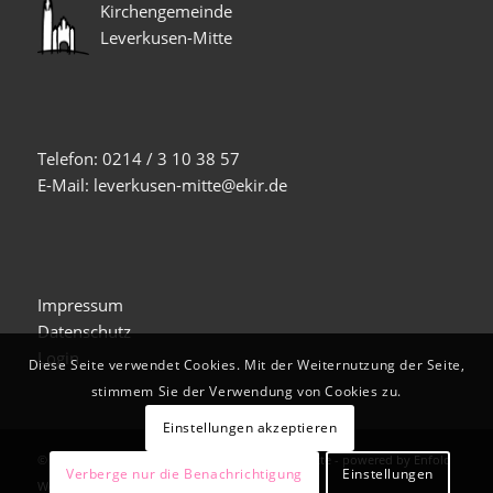
Kirchengemeinde
Leverkusen-Mitte
Telefon: 0214 / 3 10 38 57
E-Mail: leverkusen-mitte@ekir.de
Impressum
Datenschutz
Login
Diese Seite verwendet Cookies. Mit der Weiternutzung der Seite,
stimmem Sie der Verwendung von Cookies zu.
Einstellungen akzeptieren
© Copyright -
Evangelische Kirche Leverkusen-Mitte
-
powered by Enfold
Verberge nur die Benachrichtigung
Einstellungen
WordPress Theme